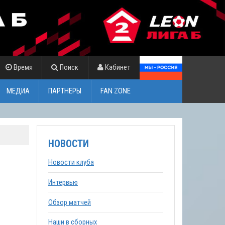
Время
Поиск
Кабинет
МЕДИА
ПАРТНЕРЫ
FAN ZONE
НОВОСТИ
Новости клуба
Интервью
Обзор матчей
Наши в сборных