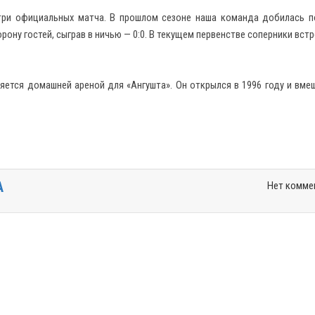
 три официальных матча. В прошлом сезоне наша команда добилась 
рону гостей, сыграв в ничью — 0:0. В текущем первенстве соперники вст
ется домашней ареной для «Ангушта». Он открылся в 1996 году и вме
А
Нет комме