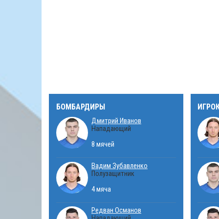
БОМБАРДИРЫ
ИГРО
Дмитрий Иванов
Нападающий
8 мячей
Вадим Зубавленко
Полузащитник
4 мяча
Редван Османов
Нападающий