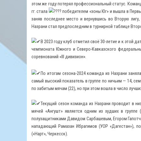
этом же году потерял профессиональный статус. Команд
гг. стала
победителем «зоны Юг» и вышла в Первы
заняв последнее место и вернувшись во Вторую лигу, 
Назрани стал предпоследним в турнирной таблице Второй
В 2023 году клуб отметил своё 30-летие и к этой д
чемпионата Южного и Северо-Кавказского федеральны
соревнований «III дивизион».
По итогам сезона-2024 команда из Назрани заняла
самый высокий показатель в группе по ничьим — 14, сем
по забитым мячам (22), но при этом вошла в число лучши
Текущий сезон команда из Назрани проводит в низ
мячей «Ангушт» является одним из худших в группе 
полузащитниками Давидом Сарбашевым, Егором Гапотч
нападающий Рамазан Ибрагимов (УОР «Дагестан»), по
(«Нарт», Черкесск).