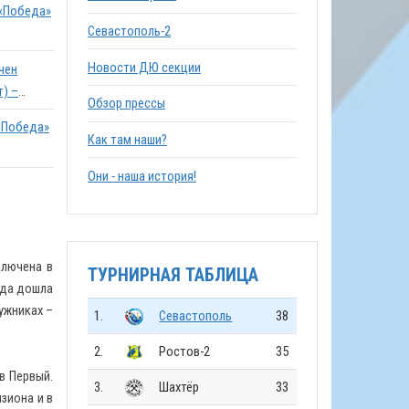
. «Победа»
Севастополь-2
Новости ДЮ секции
чен
т) –
Обзор прессы
«Победа»
Как там наши?
Они - наша история!
ключена в
ТУРНИРНАЯ ТАБЛИЦА
анда дошла
ужниках –
1.
Севастополь
38
2.
Ростов-2
35
в Первый.
3.
Шахтёр
33
зиона и в