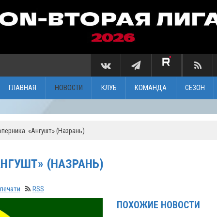
ГЛАВНАЯ
НОВОСТИ
КЛУБ
КОМАНДА
СЕЗОН
перника. «Ангушт» (Назрань)
НГУШТ» (НАЗРАНЬ)
 печати
RSS
ПОХОЖИЕ НОВОСТИ