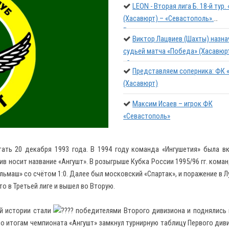
LEON - Вторая лига Б. 18-й тур
(Хасавюрт) – «Севастополь».
Видеотрансляция матча
Виктор Лацвиев (Шахты) назна
судьей матча «Победа» (Хасавюр
«Севастополь»
Представляем соперника: ФК 
(Хасавюрт)
Максим Исаев – игрок ФК
«Севастополь»
ать 20 декабря 1993 года. В 1994 году команда «Ингушетия» была в
тив носит название «Ангушт». В розыгрыше Кубка России 1995/96 гг. ком
льмаш» со счётом 1:0. Далее был московский «Спартак», и поражение в Л
о в Третьей лиге и вышел во Вторую.
ей истории стали
победителями Второго дивизиона и поднялись 
о итогам чемпионата «Ангушт» замкнул турнирную таблицу Первого диви