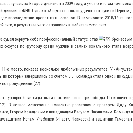
а вернулась во Второй дивизион в 2009 году, а уже по итогам чемпионат
й дивизион ФНЛ. Однако «Ангушт» вновь неудачно выступил в Первом д
где впоследствии провёл пять сезонов. В чемпионате 2018/19 гг. кол
 лиги, в результате чего отправился в любительскую лигу.
ате сумел вернуть себе профессиональный статус, став
бронзовым 
х округов по футболу среди мужчин в рамках зонального этапа Всер
 11-е место, показав несколько любопытных результатов. У «Ангушта»
ь из которых завершились со счётом 0:0. Команда стала одной из худших
х по пропущенным (27).
ах турнирной таблицы, имея в активе всего три победы. По количеств
(12). В летнее межсезонье коллектив расстался с вратарем Даду Х
енко, Егором Кравцовым и нападающим Расулом Лафишевым. Команду 
лузащитник Ислам Ульбашев («Нарт», Черкесск) и защитник Тамерлан