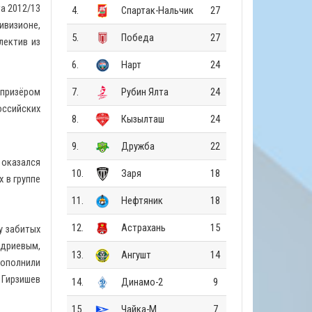
а 2012/13
4.
Спартак-Нальчик
27
ивизионе,
5.
Победа
27
лектив из
6.
Нарт
24
призёром
7.
Рубин Ялта
24
оссийских
8.
Кызылташ
24
9.
Дружба
22
 оказался
10.
Заря
18
 в группе
11.
Нефтяник
18
12.
Астрахань
15
у забитых
идриевым,
13.
Ангушт
14
пополнили
 Гирзишев
14.
Динамо-2
9
15.
Чайка-М
7