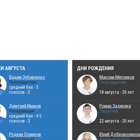
КИ АВГУСТА
ДНИ РОЖДЕНИЯ
Вадим Зубавленко
Максим Мясников
Полузащитник
Полузащитник
средний бал - 5
голосов - 2
18 августа - 20 лет
Дмитрий Иванов
Роман Задирака
Нападающий
Защитник
средний бал - 4.5
голосов - 2
22 августа - 20 лет
Редван Османов
Юрий Доброволянск
Нападающий
Администратор