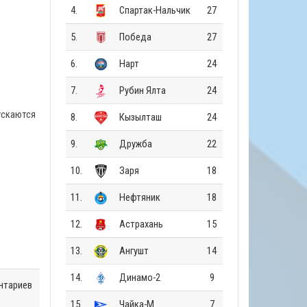
4.
Спартак-Нальчик
27
5.
Победа
27
6.
Нарт
24
7.
Рубин Ялта
24
ускаются
8.
Кызылташ
24
9.
Дружба
22
10.
Заря
18
11.
Нефтяник
18
12.
Астрахань
15
13.
Ангушт
14
14.
Динамо-2
9
нтариев
15.
Чайка-М
7