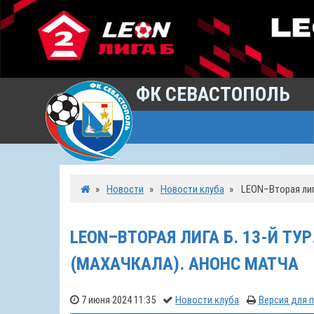
ФК СЕВАСТОПОЛЬ
»
Новости
»
Новости клуба
»
LEON–Вторая лига
LEON–ВТОРАЯ ЛИГА Б. 13-Й ТУ
(МАХАЧКАЛА). АНОНС МАТЧА
7 июня 2024 11:35
Новости клуба
Версия для 