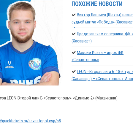
ПОХОЖИЕ НОВОСТИ
Виктор Лацвиев (Шахты) назна
судьей матча «Победа» (Хасавюр
«Севастополь»
Представляем соперника: ФК 
(Хасавюрт)
Максим Исаев – игрок ФК
«Севастополь»
LEON - Вторая лига Б. 18-й тур
(Хасавюрт) – «Севастополь». Ано
тура LEON-Второй лиги Б «Севастополь»- «Динамо-2» (Махачкала).
://quicktickets.ru/sevastopol-csp/s8