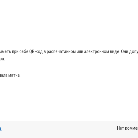
меть при себе QR-код в распечатанном или электронном виде. Они доп
ва.
чала матча.
А
Нет комме