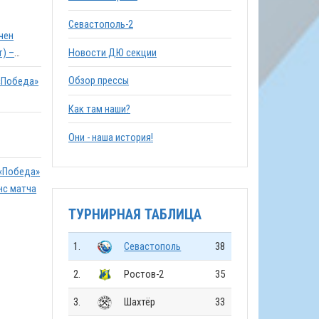
Севастополь-2
чен
Новости ДЮ секции
т) –
Обзор прессы
«Победа»
Как там наши?
Они - наша история!
. «Победа»
нс матча
ТУРНИРНАЯ ТАБЛИЦА
1.
Севастополь
38
2.
Ростов-2
35
3.
Шахтёр
33