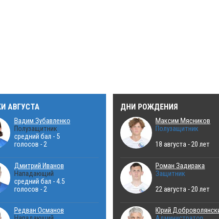
КИ АВГУСТА
ДНИ РОЖДЕНИЯ
Вадим Зубавленко
Максим Мясников
Полузащитник
Полузащитник
средний бал - 5
голосов - 2
18 августа - 20 лет
Дмитрий Иванов
Роман Задирака
Нападающий
Защитник
средний бал - 4.5
голосов - 2
22 августа - 20 лет
Редван Османов
Юрий Доброволянск
Нападающий
Администратор