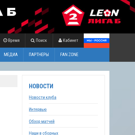
Время
Поиск
Кабинет
МЕДИА
ПАРТНЕРЫ
FAN ZONE
НОВОСТИ
Новости клуба
Интервью
Обзор матчей
Наши в сборных