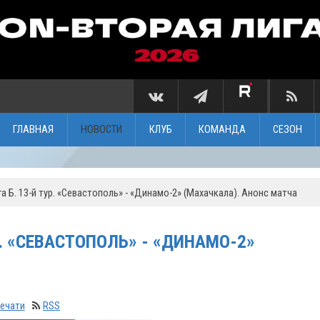
ГЛАВНАЯ
НОВОСТИ
КЛУБ
КОМАНДА
СЕЗОН
 Б. 13-й тур. «Севастополь» - «Динамо-2» (Махачкала). Анонс матча
Р. «СЕВАСТОПОЛЬ» - «ДИНАМО-2»
печати
RSS