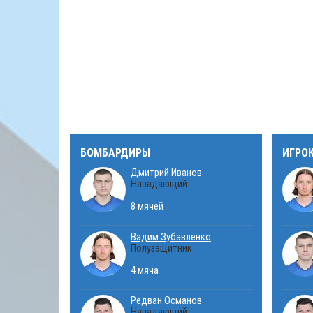
БОМБАРДИРЫ
ИГРО
Дмитрий Иванов
Нападающий
8 мячей
Вадим Зубавленко
Полузащитник
4 мяча
Редван Османов
Нападающий