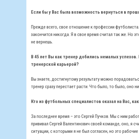
Если бы у Вас была возможность вернуться в прош
Прежде всего, свое отношение к профессии футболиста.
закончится никогда. Я в свое время считал так же. Но э
не вернешь.
В 45 лет Вы как тренер добились немалых успехов.
тренерской карьерой?
Вы знаете, достигнутому результату можно порадоваться
тренер сразу перестает расти. Что было, то было, оно н
Кто из футбольных специалистов оказал на Вас, ка
За последнее время – это Сергей Пучков. Мы с ним раб
прививал Сергей Валентинович своей команде, оно, я с
ситуации, с которыми я не был согласен, но это рабочи