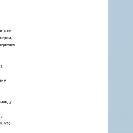
ить ни
жером,
вернулся
о
а.
ашим
команду
я
сь
м, что