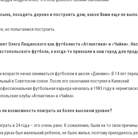
сына, посадить дерево и построить дом, какое Вами еще не вып
е, но попытаемся построить.
ят Олега Лещинского как футболиста «Атлантики» и «Чайки». На
астопольского футбола, а когда-то приехали в наш город для про
м возрасте начал заниматься футболом в школе «Динамо». В 14 лет пере
льный в Советском союзе. После его окончания поступил в Киевский
офессиональная футбольная карьера началась в 1983 году в черниговск
опольские клубы «Атлантика» и «Чайка».
а ли возможность поиграть на более высоком уровне?
рать в 24 года – это очень рано. К сожалению, были на то свои причины
 на руках был маленький ребенок, не было жилья, поэтому приходилось р