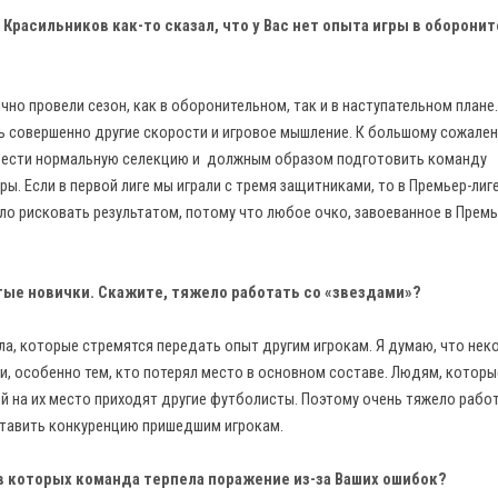
расильников как-то сказал, что у Вас нет опыта игры в оборони
ично провели сезон, как в оборонительном, так и в наступательном плане
сь совершенно другие скорости и игровое мышление. К большому сожален
вести нормальную селекцию и должным образом подготовить команду
гры. Если в первой лиге мы играли с тремя защитниками, то в Премьер-лиг
ло рисковать результатом, потому что любое очко, завоеванное в Премь
тые новички. Скажите, тяжело работать со «звездами»?
ла, которые стремятся передать опыт другим игрокам. Я думаю, что не
, особенно тем, кто потерял место в основном составе. Людям, которы
ой на их место приходят другие футболисты. Поэтому очень тяжело рабо
оставить конкуренцию пришедшим игрокам.
 в которых команда терпела поражение из-за Ваших ошибок?