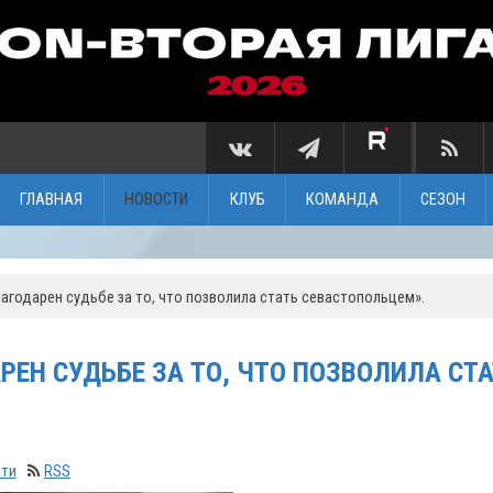
ГЛАВНАЯ
НОВОСТИ
КЛУБ
КОМАНДА
СЕЗОН
лагодарен судьбе за то, что позволила стать севастопольцем».
РЕН СУДЬБЕ ЗА ТО, ЧТО ПОЗВОЛИЛА СТ
ати
RSS