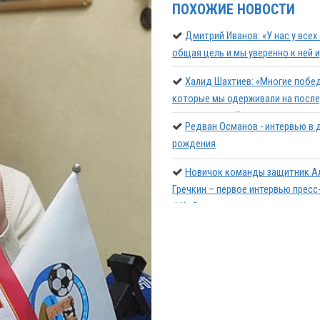
ПОХОЖИЕ НОВОСТИ
Дмитрий Иванов: «У нас у всех
общая цель и мы уверенно к ней 
Халид Шахтиев: «Многие побе
которые мы одерживали на посл
минутах матчей – это заслуга
Редван Османов - интервью в 
севастопольских болельщиков»
рождения
Новичок команды защитник А
Гречкин – первое интервью пресс
ФК «Севастополь»