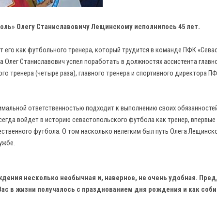
оль» Олегу Станиславовичу Лещинскому исполнилось 45 лет.
 его как футбольного тренера, который трудится в команде ПФК «Сева
ба Олег Станиславович успел поработать в должностях ассистента главн
го тренера (четыре раза), главного тренера и спортивного директора П
ксимальной ответственностью подходит к выполнению своих обязанносте
сегда войдет в историю севастопольского футбола как тренер, впервые
ственного футбола. О том насколько нелегким был путь Олега Лещинск
ужбе.
ождения несколько необычная и, наверное, не очень удобная. Пре
 Вас в жизни получалось с празднованием дня рождения и как соб