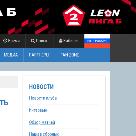
Время
Поиск
Кабинет
МЕДИА
ПАРТНЕРЫ
FAN ZONE
НОВОСТИ
Новости клуба
АТЬ
Интервью
Обзор матчей
Наши в сборных