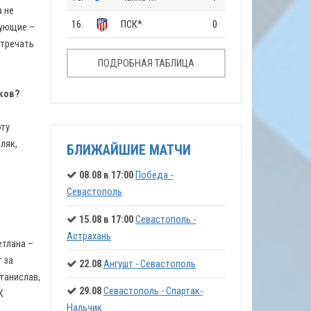
а не
16.
ПСК*
0
дующие –
стречать
ПОДРОБНАЯ ТАБЛИЦА
ков?
эту
ляк,
БЛИЖАЙШИЕ МАТЧИ
08.08 в 17:00
Победа -
Севастополь
15.08 в 17:00
Севастополь -
Астрахань
етлана –
 за
22.08
Ангушт - Севастополь
Станислав,
29.08
Севастополь - Спартак-
К
Нальчик