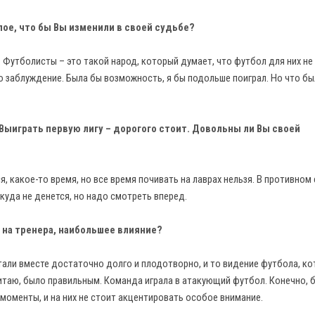
лое, что бы Вы изменили в своей судьбе?
 Футболисты – это такой народ, который думает, что футбол для них не
то заблуждение. Была бы возможность, я бы подольше поиграл. Но что бы
 Выиграть первую лигу – дорогого стоит. Довольны ли Вы своей
, какое-то время, но все время почивать на лаврах нельзя. В противном
икуда не денется, но надо смотреть вперед.
к на тренера, наибольшее влияние?
отали вместе достаточно долго и плодотворно, и то видение футбола, к
читаю, было правильным. Команда играла в атакующий футбол. Конечно, 
е моменты, и на них не стоит акцентировать особое внимание.