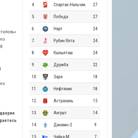
4.
Спартак-Нальчик
27
5.
Победа
27
6.
Нарт
24
стополь»
ого
7.
Рубин Ялта
24
ФК
8.
Кызылташ
24
9.
Дружба
22
й
10.
Заря
18
ого
11.
Нефтяник
18
12.
Астрахань
15
13.
Ангушт
14
ддверие
ираетесь
14.
Динамо-2
9
15.
Чайка-М
7