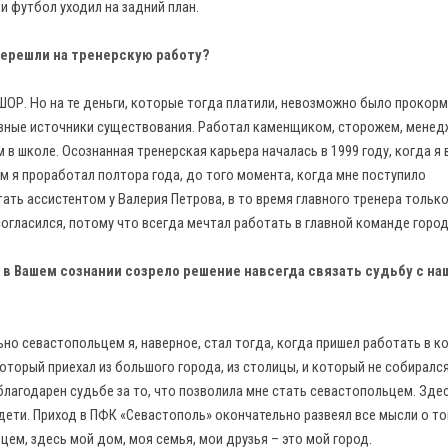
и футбол уходил на задний план.
 перешли на тренерскую работу?
ОР. Но на те деньги, которые тогда платили, невозможно было прокорм
тивные источники существования. Работал каменщиком, сторожем, менед
 школе. Осознанная тренерская карьера началась в 1999 году, когда я 
 я проработал полтора года, до того момента, когда мне поступило
ть ассистентом у Валерия Петрова, в то время главного тренера тольк
огласился, потому что всегда мечтал работать в главной команде город
 в Вашем сознании созрело решение навсегда связать судьбу с н
льно севастопольцем я, наверное, стал тогда, когда пришел работать в 
оторый приехал из большого города, из столицы, и который не собиралс
благодарен судьбе за то, что позволила мне стать севастопольцем. Зде
дети. Приход в ПФК «Севастополь» окончательно развеял все мысли о то
ем, здесь мой дом, моя семья, мои друзья – это мой город.