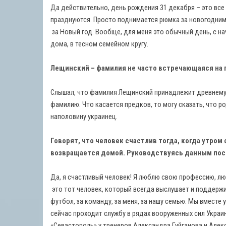
Да действительно, день рождения 31 декабря – это все 
празднуются. Просто поднимается рюмка за новогодним 
за Новый год. Вообще, для меня это обычный день, с н
дома, в тесном семейном кругу.
Лещинский – фамилия не часто встречающаяся на 
Слышал, что фамилия Лещинский принадлежит древнему 
фамилию. Что касается предков, то могу сказать, что р
наполовину украинец.
Говорят, что человек счастлив тогда, когда утром
возвращается домой. Руководствуясь данным пос
Да, я счастливый человек! Я люблю свою профессию, люб
это тот человек, который всегда выслушает и поддержит
футбол, за команду, за меня, за нашу семью. Мы вместе у
сейчас проходит службу в рядах вооруженных сил Укра
«Севастополь» у тренеров Александра Гуйганова и Але