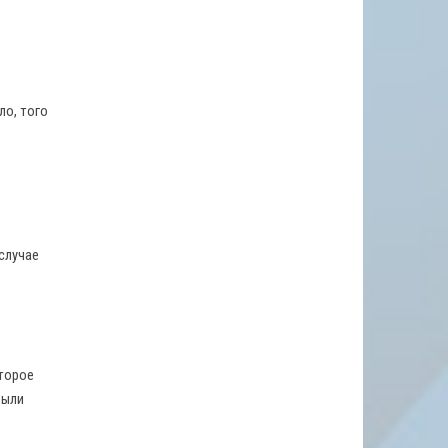
ло, того
 случае
оторое
были