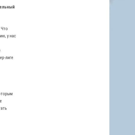
тельный
. Что
ию, у нас
е
ер-лиге
которым
е
тать