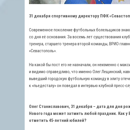
31 декабря спортивному директору ПФК «Севастоп
Современное поколение футбольных болельщиков знают
со дня её основания. За восемь лет существования клу
тренера, старшего тренера второй команды, ВРИО главно
«Севастополь».
На какой бы пост его не назначали, он неизменно с ма
и видимо справедливо, что именно Олег Лещинский, нав
выведший городскую футбольную команду в элиту отече
к «пьедесталу» он поведал в интервью клубной пресс-сл
Олег Станиславович, 31 декабря – дата для дня р
Нового года может затмить любой праздник. Как у
отметить 45-летний юбилей?