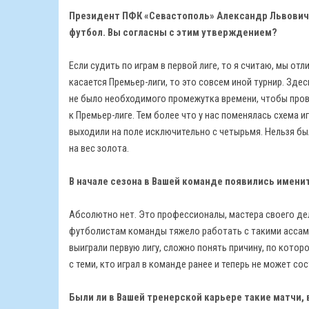
Президент ПФК «Севастополь» Александр Львович К
футбол. Вы согласны с этим утверждением?
Если судить по играм в первой лиге, то я считаю, мы отл
касается Премьер-лиги, то это совсем иной турнир. Зде
не было необходимого промежутка времени, чтобы про
к Премьер-лиге. Тем более что у нас поменялась схема и
выходили на поле исключительно с четырьмя. Нельзя бы
на вес золота.
В начале сезона в Вашей команде появились имени
Абсолютно нет. Это профессионалы, мастера своего де
футболистам команды тяжело работать с такими ассами
выиграли первую лигу, сложно понять причину, по котор
с теми, кто играл в команде ранее и теперь не может с
Были ли в Вашей тренерской карьере такие матчи,