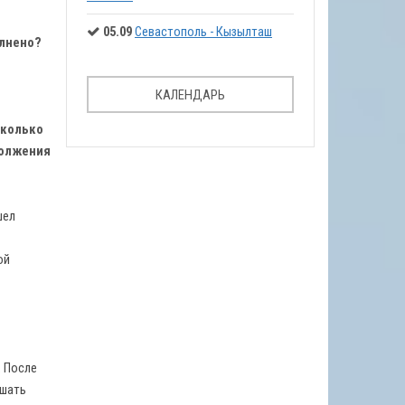
05.09
Севастополь - Кызылташ
олнено?
КАЛЕНДАРЬ
сколько
должения
шел
ой
. После
ешать