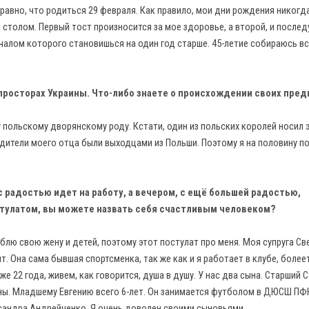
равно, что родиться 29 февраля. Как правило, мои дни рождения никогд
столом. Первый тост произносится за мое здоровье, а второй, и после
ачалом которого становишься на один год старше. 45-летие собираюсь в
просторах Украины. Что-либо знаете о происхождении своих пред
польскому дворянскому роду. Кстати, один из польских королей носил 
одители моего отца были выходцами из Польши. Поэтому я на половину по
 с радостью идет на работу, а вечером, с ещё большей радостью,
тулатом, вы можете назвать себя счастливым человеком?
лю свою жену и детей, поэтому этот постулат про меня. Моя супруга Св
. Она сама бывшая спортсменка, так же как и я работает в клубе, болеет
же 22 года, живем, как говорится, душа в душу. У нас два сына. Старший 
ины. Младшему Евгению всего 6-лет. Он занимается футболом в ДЮСШ ПФ
ксандра Андрейченко. Я очень доволен своими сыновьями.