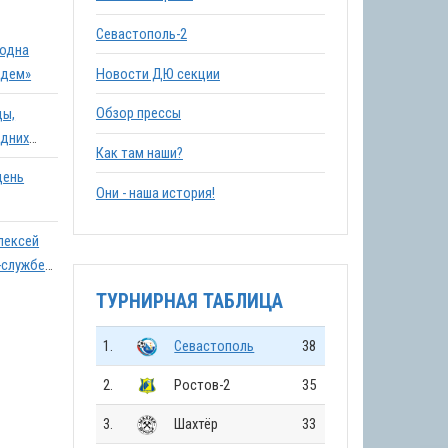
Севастополь-2
 одна
Новости ДЮ секции
идем»
Обзор прессы
ды,
едних
Как там наши?
день
Они - наша история!
лексей
-службе
ТУРНИРНАЯ ТАБЛИЦА
1.
Севастополь
38
2.
Ростов-2
35
3.
Шахтёр
33