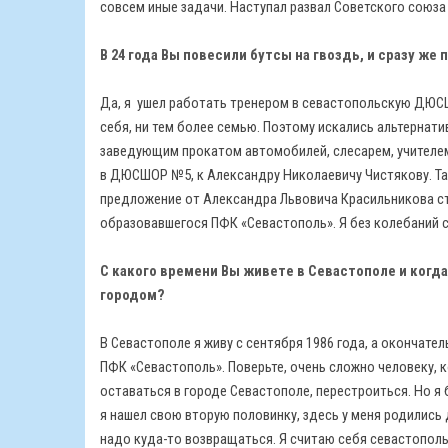
совсем иные задачи. Наступал развал Советского союза 
В 24 года Вы повесили бутсы на гвоздь, и сразу же
Да, я ушел работать тренером в севастопольскую ДЮСШ
себя, ни тем более семью. Поэтому искались альтерна
заведующим прокатом автомобилей, слесарем, учителем в
в ДЮСШОР №5, к Александру Николаевичу Чистякову. Там
предложение от Александра Львовича Красильникова ста
образовавшегося ПФК «Севастополь». Я без колебаний с
С какого времени Вы живете в Севастополе и когда
городом?
В Севастополе я живу с сентября 1986 года, а окончате
ПФК «Севастополь». Поверьте, очень сложно человеку, к
оставаться в городе Севастополе, перестроиться. Но я 
я нашел свою вторую половинку, здесь у меня родились 
надо куда-то возвращаться. Я считаю себя севастопольц