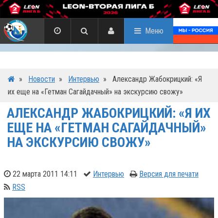
Меню
»
Новости
»
Интервью
»
Александр Жабокрицкий: «Я
их еще на «Гетман Сагайдачный» на экскурсию свожу»
АЛЕКСАНДР ЖАБОКРИЦКИЙ: «Я ИХ
ЕЩЕ НА «ГЕТМАН САГАЙДАЧНЫЙ»
НА ЭКСКУРСИЮ СВОЖУ»
22 марта 2011 14:11
Интервью
Версия для печати
RSS