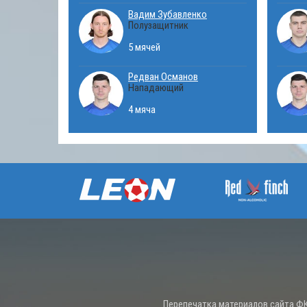
Вадим Зубавленко
Полузащитник
5 мячей
Редван Османов
Нападающий
4 мяча
Перепечатка материалов сайта ФК