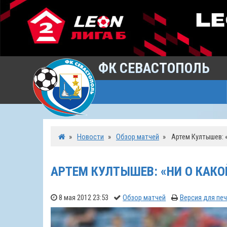
ФК СЕВАСТОПОЛЬ
»
Новости
»
Обзор матчей
»
Артем Култышев: 
АРТЕМ КУЛТЫШЕВ: «НИ О КАКО
8 мая 2012 23:53
Обзор матчей
Версия для пе