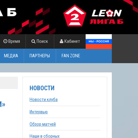
Время
Поиск
Кабинет
МЕДИА
ПАРТНЕРЫ
FAN ZONE
НОВОСТИ
Новости клуба
И»
Интервью
Обзор матчей
Наши в сборных