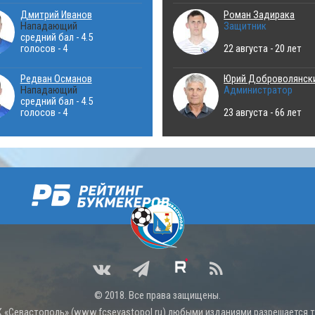
Дмитрий Иванов
Роман Задирака
Нападающий
Защитник
средний бал - 4.5
голосов - 4
22 августа - 20 лет
Редван Османов
Юрий Доброволянск
Нападающий
Администратор
средний бал - 4.5
голосов - 4
23 августа - 66 лет
© 2018. Все права защищены.
 «Севастополь» (
www.fcsevastopol.ru
) любыми изданиями разрешается то