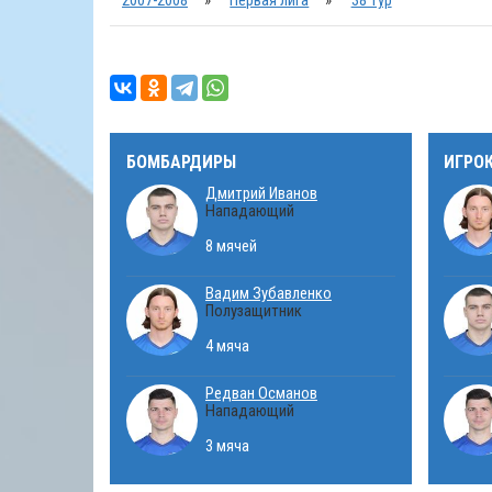
БОМБАРДИРЫ
ИГРО
Дмитрий Иванов
Нападающий
8 мячей
Вадим Зубавленко
Полузащитник
4 мяча
Редван Османов
Нападающий
3 мяча