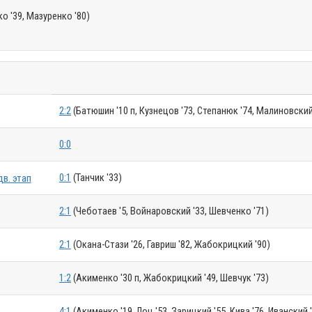
о '39, Мазуренко '80)
2:2
(Батюшин '10 п, Кузнецов '73, Степанюк '74, Малиновский
0:0
0:1
(Танчик '33)
дв. этап
2:1
(Чеботаев '5, Войнаровский '33, Шевченко '71)
2:1
(Окана-Стази '26, Гавриш '82, Жабокрицкий '90)
1:2
(Акименко '30 п, Жабокрицкий '49, Шевчук '73)
4:1
(Акименко '19, Лоц '53, Зарицкий '55, Кива '76, Иванский 