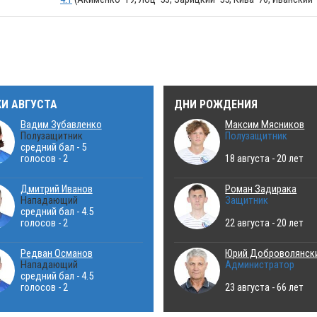
КИ АВГУСТА
ДНИ РОЖДЕНИЯ
Вадим Зубавленко
Максим Мясников
Полузащитник
Полузащитник
средний бал - 5
голосов - 2
18 августа - 20 лет
Дмитрий Иванов
Роман Задирака
Нападающий
Защитник
средний бал - 4.5
голосов - 2
22 августа - 20 лет
Редван Османов
Юрий Доброволянск
Нападающий
Администратор
средний бал - 4.5
голосов - 2
23 августа - 66 лет