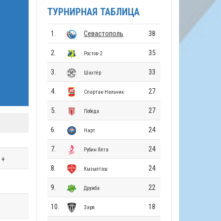
ТУРНИРНАЯ ТАБЛИЦА
1.
Севастополь
38
2.
35
Ростов-2
3.
33
Шахтёр
4.
27
Спартак-Нальчик
5.
27
Победа
6.
24
Нарт
7.
24
Рубин Ялта
+
8.
24
Кызылташ
9.
22
Дружба
10.
18
Заря