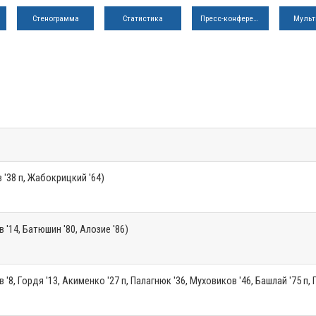
Стенограмма
Статистика
Пресс-конференция
Мульт
 '38 п, Жабокрицкий '64)
 '14, Батюшин '80, Алозие '86)
'8, Гордя '13, Акименко '27 п, Палагнюк '36, Муховиков '46, Башлай '75 п,