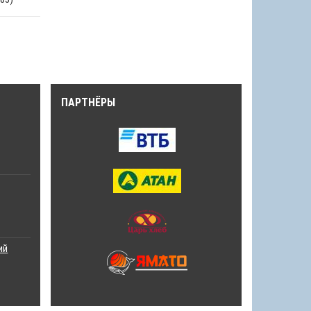
ПАРТНЁРЫ
ий