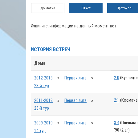
До матча
Отчёт
Протокол
Извините, информации на данный момент нет.
ИСТОРИЯ ВСТРЕЧ
Дома
2:0
(Кузнецов
2012-2013
»
Первая лига
»
28-й тур
2:1
(Космачев
2011-2012
»
Первая лига
»
23-й тур
3:4
(Плешаков 
2009-2010
»
Первая лига
»
'90+2 аг)
14 тур