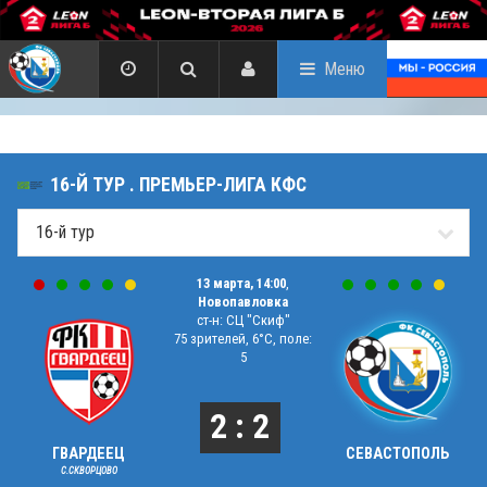
Меню
16-Й ТУР . ПРЕМЬЕР-ЛИГА КФС
13 марта, 14:00
,
Новопавловка
ст-н: СЦ "Скиф"
75 зрителей, 6°C, поле:
5
2 : 2
ГВАРДЕЕЦ
СЕВАСТОПОЛЬ
С.СКВОРЦОВО