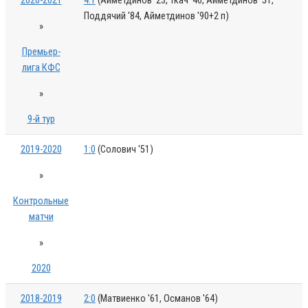
2020-2021
4:1
(Айметдинов '23, Ткач '46, Айметдинов '51,
Поддячий '84, Айметдинов '90+2 п)
»
Премьер-
лига КФС
»
9-й тур
2019-2020
1:0
(Солович '51)
»
Контрольные
матчи
»
2020
2018-2019
2:0
(Матвиенко '61, Османов '64)