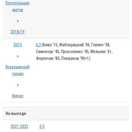
Контрольные
матчи
»
2018/19
2015
6:2
(Кива '15, Жабокрицкий '36, Гевлич '38,
Симончук '45, Прокопенко '45, Мельник '61,
»
Ференчак '85, Плешаков '90+1)
Всекрымский
турнир
»
Финал
На выезде
2021-2022
0:3