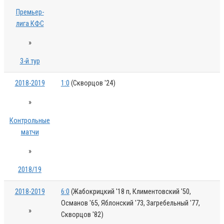
Премьер-
лига КФС
»
3-й тур
2018-2019
1:0
(Скворцов '24)
»
Контрольные
матчи
»
2018/19
2018-2019
6:0
(Жабокрицкий '18 п, Климентовский '50,
Османов '65, Яблонский '73, Загребельный '77,
»
Скворцов '82)