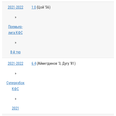
2021-2022
1:0
(Цой '56)
»
Премьер-
лига КФС
»
8-й тур
2021-2022
6:4
(Айметдинов '3, Дугу '81)
»
Суперкубок
КФС
»
2021