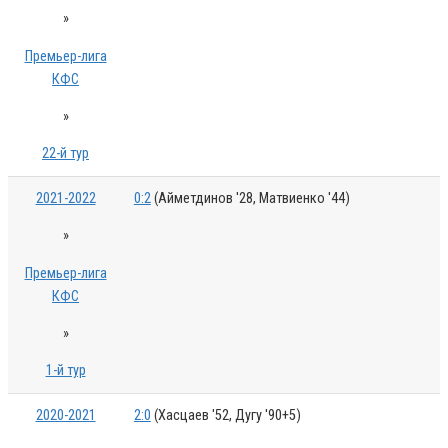
»
Премьер-лига
КФС
»
22-й тур
2021-2022
0:2
(Айметдинов '28, Матвиенко '44)
»
Премьер-лига
КФС
»
1-й тур
2020-2021
2:0
(Хасцаев '52, Дугу '90+5)