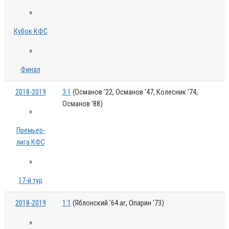
»
Кубок КФС
»
Финал
2018-2019
3:1
(Османов '22, Османов '47, Колесник '74,
Османов '88)
»
Премьер-
лига КФС
»
17-й тур
2018-2019
1:1
(Яблонский '64 аг, Опарин '73)
»