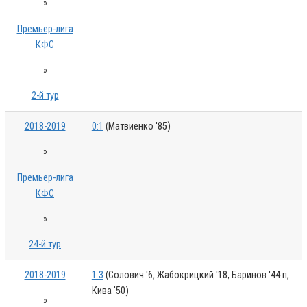
»
Премьер-лига
КФС
»
2-й тур
2018-2019
0:1
(Матвиенко '85)
»
Премьер-лига
КФС
»
24-й тур
2018-2019
1:3
(Солович '6, Жабокрицкий '18, Баринов '44 п,
Кива '50)
»