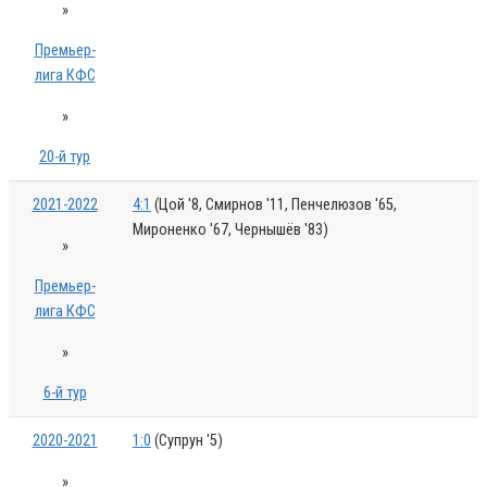
»
Премьер-
лига КФС
»
20-й тур
2021-2022
4:1
(Цой '8, Смирнов '11, Пенчелюзов '65,
Мироненко '67, Чернышёв '83)
»
Премьер-
лига КФС
»
6-й тур
2020-2021
1:0
(Супрун '5)
»