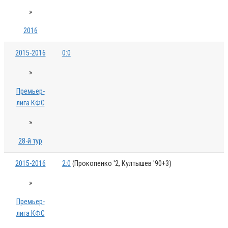
»
2016
2015-2016
0:0
»
Премьер-
лига КФС
»
28-й тур
2015-2016
2:0
(Прокопенко '2, Култышев '90+3)
»
Премьер-
лига КФС