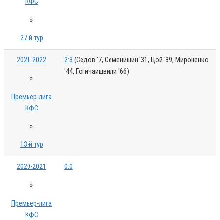
КФС
»
27-й тур
2021-2022
2:3
(Седов '7, Семенишин '31, Цой '39, Мироненко
'44, Гогичаишвили '66)
»
Премьер-лига
КФС
»
13-й тур
2020-2021
0:0
»
Премьер-лига
КФС