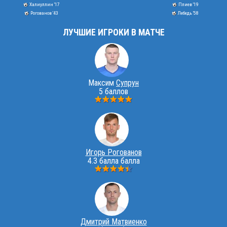
Халиуллин '17
Плиев '19
Рогованов '43
Лебедь '58
ЛУЧШИЕ ИГРОКИ В МАТЧЕ
Максим
Супрун
5 баллов
Игорь Рогованов
4.3 балла балла
Дмитрий Матвиенко