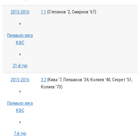
2015-2016
1:1
(Степанов '2, Смирнов '67)
»
Премьер-лига
КФС
»
21-й тур
2015-2016
3:2
(Кива '7, Плешаков '34, Коляев '40, Секрет '51,
Коляев '73)
»
Премьер-лига
КФС
»
7-й тур