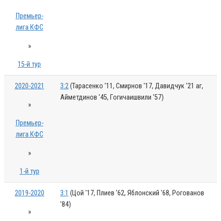
Премьер-
лига КФС
»
15-й тур
2020-2021
3:2
(Тарасенко '11, Смирнов '17, Давидчук '21 аг,
Айметдинов '45, Гогичаишвили '57)
»
Премьер-
лига КФС
»
1-й тур
2019-2020
3:1
(Цой '17, Плиев '62, Яблонский '68, Рогованов
'84)
»