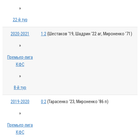
»
22-й тур
2020-2021
1:2
(Шестаков '19, Шадрин '22 аг, Мироненко '71)
»
Премьер-лига
КФС
»
8-й тур
2019-2020
0:2
(Тарасенко '23, Мироненко '86 п)
»
Премьер-лига
КФС