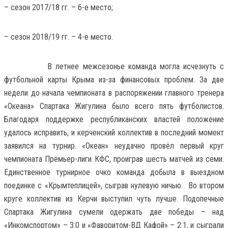
– сезон 2017/18 гг. – 6-е место;
– сезон 2018/19 гг. – 4-е место.
В летнее межсезонье команда могла исчезнуть с
футбольной карты Крыма из-за финансовых проблем. За две
недели до начала чемпионата в распоряжении главного тренера
«Океана» Спартака Жигулина было всего пять футболистов.
Благодаря поддержке республиканских властей положение
удалось исправить, и керченский коллектив в последний момент
заявился на турнир. «Океан» неудачно провёл первый круг
чемпионата Премьер-лиги КФС, проиграв шесть матчей из семи.
Единственное турнирное очко команда добыла в выездном
поединке с «Крымтеплицей», сыграв нулевую ничью. Во втором
круге коллектив из Керчи выступил чуть лучше. Подопечные
Спартака Жигулина сумели одержать две победы – над
«Инкомспортом» – 3:0 и «Фаворитом-ВД Кафой» – 2:1, и сыграли