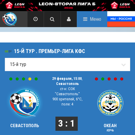
Меню
15-Й ТУР . ПРЕМЬЕР-ЛИГА КФС
29 февраля, 15:00
,
Севастополь
ст-н: СОК
"Севастополь"
900 зрителей, 6°C,
поле: 4
3 : 1
СЕВАСТОПОЛЬ
ОКЕАН
КЕРЧЬ