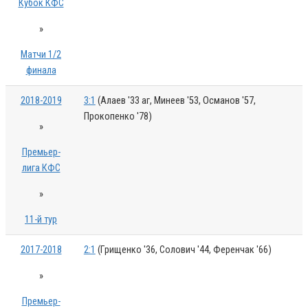
Кубок КФС
»
Матчи 1/2
финала
2018-2019
3:1
(Алаев '33 аг, Минеев '53, Османов '57,
Прокопенко '78)
»
Премьер-
лига КФС
»
11-й тур
2017-2018
2:1
(Грищенко '36, Солович '44, Ференчак '66)
»
Премьер-