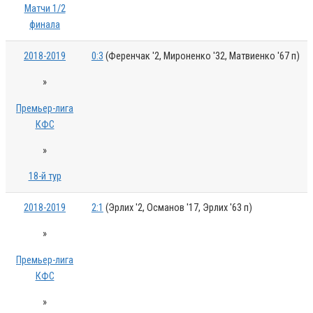
Матчи 1/2
финала
2018-2019
0:3
(Ференчак '2, Мироненко '32, Матвиенко '67 п)
»
Премьер-лига
КФС
»
18-й тур
2018-2019
2:1
(Эрлих '2, Османов '17, Эрлих '63 п)
»
Премьер-лига
КФС
»