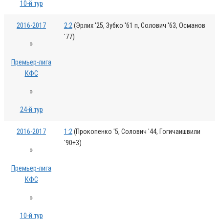
10-й тур
2016-2017
2:2
(Эрлих '25, Зубко '61 п, Солович '63, Османов
'77)
»
Премьер-лига
КФС
»
24-й тур
2016-2017
1:2
(Прокопенко '5, Солович '44, Гогичаишвили
'90+3)
»
Премьер-лига
КФС
»
10-й тур