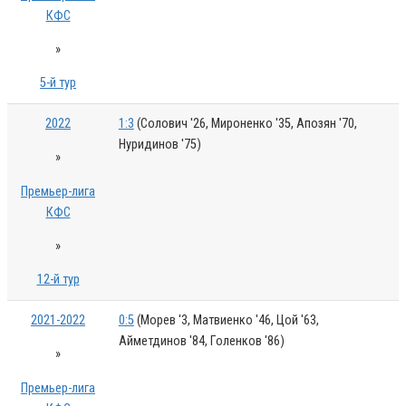
КФС
»
5-й тур
2022
1:3
(Солович '26, Мироненко '35, Апозян '70,
Нуридинов '75)
»
Премьер-лига
КФС
»
12-й тур
2021-2022
0:5
(Морев '3, Матвиенко '46, Цой '63,
Айметдинов '84, Голенков '86)
»
Премьер-лига