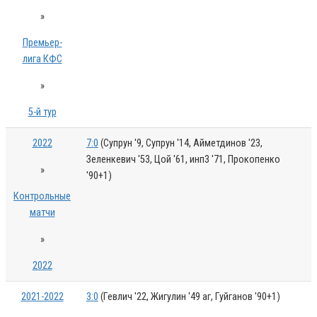
»
Премьер-
лига КФС
»
5-й тур
2022
7:0
(Супрун '9, Супрун '14, Айметдинов '23,
Зеленкевич '53, Цой '61, инп3 '71, Прокопенко
»
'90+1)
Контрольные
матчи
»
2022
2021-2022
3:0
(Гевлич '22, Жигулин '49 аг, Гуйганов '90+1)