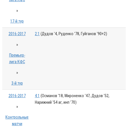
»
17-й тур
2016-2017
2:1
(Дудов '4, Руденко '78, Гуйганов '90+2)
»
Премьер-
лига КФС
»
3-й тур
2016-2017
4:1
(Османов '18, Мироненко '47, Дудов '52,
Нарижний '54 аг, инп '70)
»
Контрольные
матчи