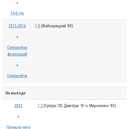
»
14-й тур
2015-2016
1:0
(Жабокрицкий '83)
»
Суперкубок
федераций
»
Суперкубок
На выезде
2023
1:2
(Супрун '20, Дмитрук '41 п, Мироненко '83)
»
Премьер-лига