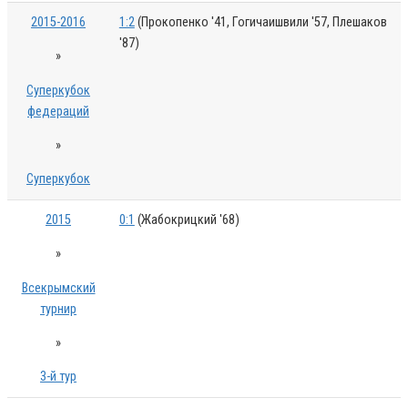
2015-2016
1:2
(Прокопенко '41, Гогичаишвили '57, Плешаков
'87)
»
Суперкубок
федераций
»
Суперкубок
2015
0:1
(Жабокрицкий '68)
»
Всекрымский
турнир
»
3-й тур