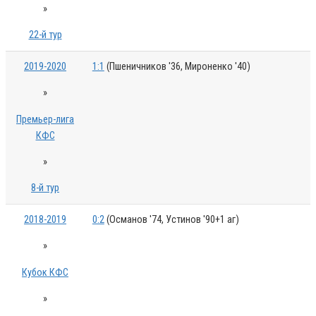
»
22-й тур
2019-2020
1:1
(Пшеничников '36, Мироненко '40)
»
Премьер-лига
КФС
»
8-й тур
2018-2019
0:2
(Османов '74, Устинов '90+1 аг)
»
Кубок КФС
»