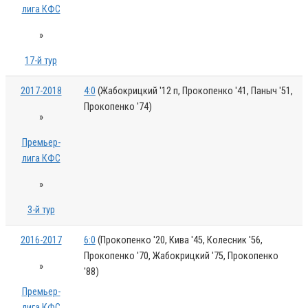
лига КФС
»
17-й тур
2017-2018
4:0
(Жабокрицкий '12 п, Прокопенко '41, Паныч '51,
Прокопенко '74)
»
Премьер-
лига КФС
»
3-й тур
2016-2017
6:0
(Прокопенко '20, Кива '45, Колесник '56,
Прокопенко '70, Жабокрицкий '75, Прокопенко
»
'88)
Премьер-
лига КФС