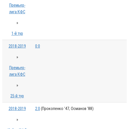
Премьер-
лига КФС
»
1-й тур
2018-2019
0:0
»
Премьер-
лига КФС
»
25-й тур
2018-2019
2:0
(Прокопенко '47, Османов '88)
»