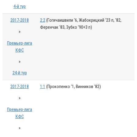
4-й тур
2017-2018
2:2
(Гогичаишвили '6, Жабокрицкий '23 п, '82,
Ференчак '83, Зубко '90+3 п)
»
Премьер-лига
КФС
»
24-й тур
2017-2018
1:1
(Прокопенко '1, Винников '82)
»
Премьер-лига
КФС
»