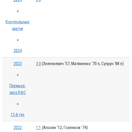
»
Контрольные
матчи
»
2024
2023
3:0
(Зеленкевич '57, Матвиенко '70 п, Супрун '88 п)
»
Премьер-
лига КФС
»
12-й тур
2022
1:1
(Апозян '12, Голенков '74)